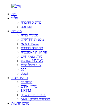
בית
עלינו
פרופיל החברה
תערוכה
מוצרים
מכונות בנייה
מכונות חקלאיות
מכשיר רפואי
תחבורה ברכבת
פתרונות לאמבטיה
גידול בעלי חיים
מערכת HVAC
ציוד מציל חיים
רכב
חַשְׁמַל
תהליך ייצור
הנחת יד
עירוי ואקום
LRTM
דפוס העברת שרף
SMC (תרכובת דפוס)
מרכז חדשות