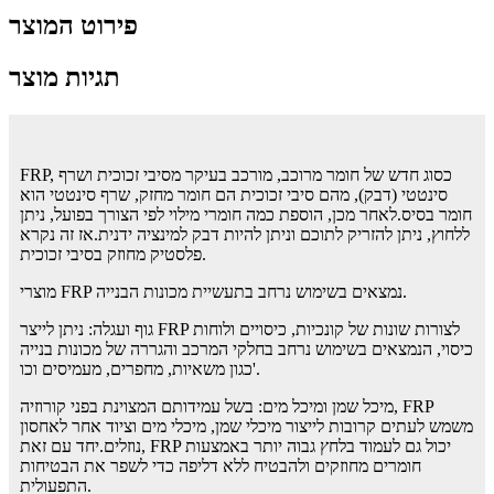
פירוט המוצר
תגיות מוצר
FRP, כסוג חדש של חומר מרוכב, מורכב בעיקר מסיבי זכוכית ושרף
סינטטי (דבק), מהם סיבי זכוכית הם חומר מחזק, שרף סינטטי הוא
חומר בסיס.לאחר מכן, הוספת כמה חומרי מילוי לפי הצורך בפועל, ניתן
ללחוץ, ניתן להזריק לתוכם וניתן להיות דבק למינציה ידנית.אז זה נקרא
פלסטיק מחוזק בסיבי זכוכית.
מוצרי FRP נמצאים בשימוש נרחב בתעשיית מכונות הבנייה.
גוף ועגלה: ניתן לייצר FRP לצורות שונות של קונכיות, כיסויים ולוחות
כיסוי, הנמצאים בשימוש נרחב בחלקי המרכב והגררה של מכונות בנייה
כגון משאיות, מחפרים, מעמיסים וכו'.
מיכל שמן ומיכל מים: בשל עמידותם המצוינת בפני קורוזיה, FRP
משמש לעתים קרובות לייצור מיכלי שמן, מיכלי מים וציוד אחר לאחסון
נוזלים.יחד עם זאת, FRP יכול גם לעמוד בלחץ גבוה יותר באמצעות
חומרים מחוזקים ולהבטיח ללא דליפה כדי לשפר את הבטיחות
התפעולית.