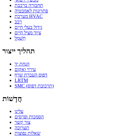
תחבורה ברכבת
פתרונות לאמבטיה
מערכת HVAC
רכב
גידול בעלי חיים
ציוד מציל חיים
חַשְׁמַל
תהליך ייצור
הנחת יד
עירוי ואקום
דפוס העברת שרף
LRTM
SMC (תרכובת דפוס)
חֲדָשׁוֹת
עלינו
הסמכות ופרסים
צור קשר
תערוכה
שאלות נפוצות