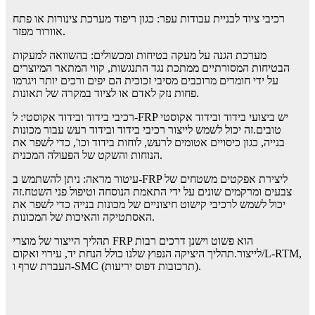
רכיבי ציוד לבניית עבודות עפר: כגון ריפוד מערכת צינורות או פתח
אוורור מפזר.
מערכת הגנה על מעקה בטיחות ומכשולים: בהשוואה למעקות
הבטיחות המסורתיים ממתכת נגד התנגשות, קווי המתאר המיוצרים
על ידי חומרים מרוכבים מסיבי זכוכית הם יפים ורכים יותר ויגרמו
פחות נזק לאדם או לציוד במקרה של תאונות.
רכיבי בידוד ובידוד אקוסטי: ל-FRP יש ביצועי בידוד ובידוד אקוסטי
טובים.זה יכול לשמש לייצור רכיבי בידוד ובידוד רעש עבור מכונות
בנייה, כגון כיסויים אטומים לרעש, לוחות בידוד וכו', כדי לשפר את
הנוחות והשקט של הפעולה המכנית.
עיטור מראה: ניתן להשתמש ב-FRP ליצירת אפקטים משטחים של
צבעים ומרקמים שונים על ידי התאמת הנוסחה וטיפול פני השטח.זה
יכול לשמש לרכיבי קישוט חיצוניים של מכונות בנייה כדי לשפר את
האסתטיקה והאיכות של המכונות.
תהליך הייצור של מוצרי FRP הוא פשוט וישנן דרכים רבות
לייצור.תהליך היציקה הנפוץ שלנו כולל הנחת יד, עירוי ואקום/L-RTM,
העברת שרף ו-SMC (תרכובות דפוס יריעות).