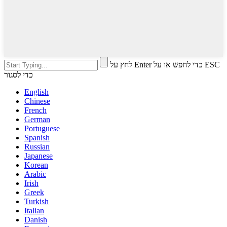
לחץ על Enter כדי לחפש או על ESC
כדי לסגור
English
Chinese
French
German
Portuguese
Spanish
Russian
Japanese
Korean
Arabic
Irish
Greek
Turkish
Italian
Danish